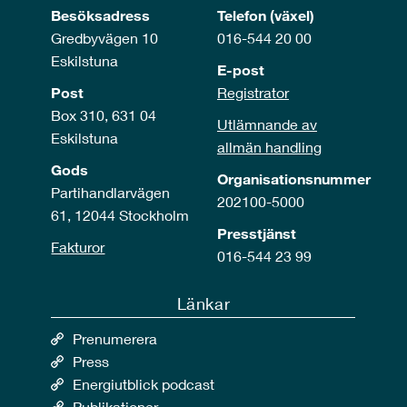
Besöksadress
Telefon (växel)
Gredbyvägen 10
016-544 20 00
Eskilstuna
E-post
Post
Registrator
Box 310, 631 04
Utlämnande av
Eskilstuna
allmän handling
Gods
Organisationsnummer
Partihandlarvägen
202100-5000
61, 12044 Stockholm
Presstjänst
Fakturor
016-544 23 99
Länkar
Prenumerera
Press
Energiutblick podcast
Publikationer