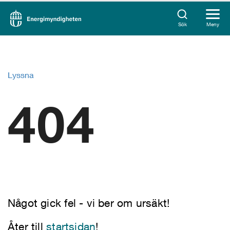
Sök
Meny
Lyssna
404
Något gick fel - vi ber om ursäkt!
Åter till
startsidan
!