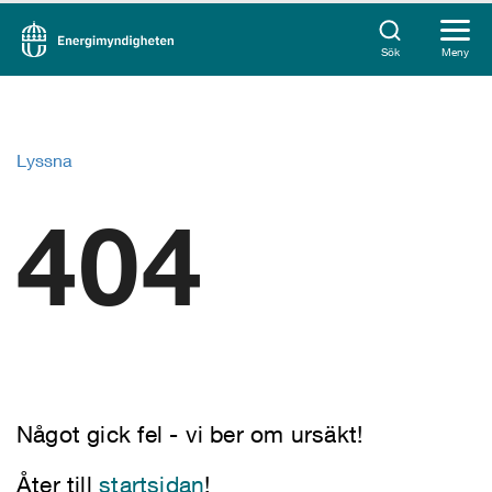
Sök
Meny
Lyssna
404
Något gick fel - vi ber om ursäkt!
Åter till
startsidan
!