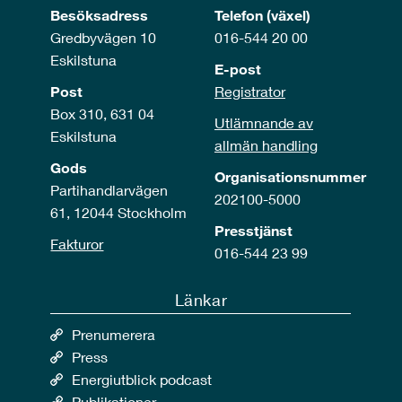
Besöksadress
Telefon (växel)
Gredbyvägen 10
016-544 20 00
Eskilstuna
E-post
Post
Registrator
Box 310, 631 04
Utlämnande av
Eskilstuna
allmän handling
Gods
Organisationsnummer
Partihandlarvägen
202100-5000
61, 12044 Stockholm
Presstjänst
Fakturor
016-544 23 99
Länkar
Prenumerera
Press
Energiutblick podcast
Publikationer