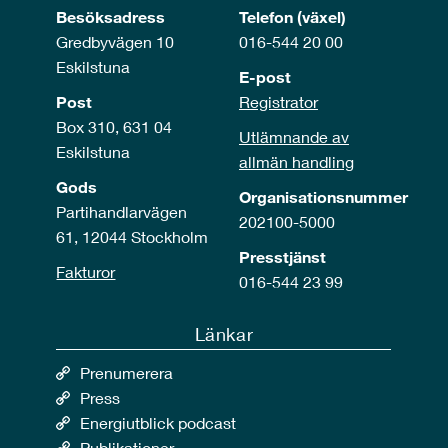
Besöksadress
Telefon (växel)
Gredbyvägen 10
016-544 20 00
Eskilstuna
E-post
Post
Registrator
Box 310, 631 04
Utlämnande av
Eskilstuna
allmän handling
Gods
Organisationsnummer
Partihandlarvägen
202100-5000
61, 12044 Stockholm
Presstjänst
Fakturor
016-544 23 99
Länkar
Prenumerera
Press
Energiutblick podcast
Publikationer