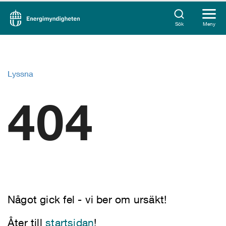
Sök
Meny
Lyssna
404
Något gick fel - vi ber om ursäkt!
Åter till
startsidan
!