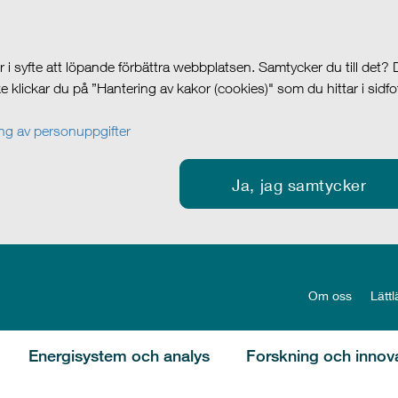
i syfte att löpande förbättra webbplatsen. Samtycker du till det?
cke klickar du på ”Hantering av kakor (cookies)" som du hittar i sidf
g av personuppgifter
Ja, jag samtycker
Om oss
Lättl
Energisystem och analys
Forskning och innov