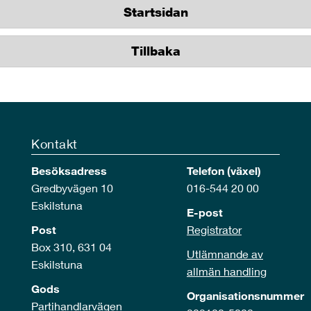
Startsidan
Tillbaka
Kontakt
Besöksadress
Telefon (växel)
Gredbyvägen 10
016-544 20 00
Eskilstuna
E-post
Post
Registrator
Box 310, 631 04
Utlämnande av
Eskilstuna
allmän handling
Gods
Organisationsnummer
Partihandlarvägen