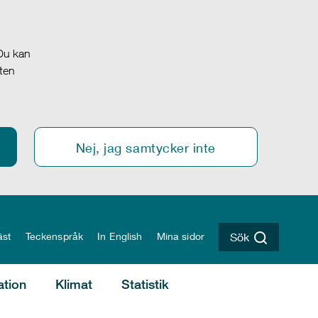
 Du kan
oten
Nej, jag samtycker inte
äst
Teckenspråk
In English
Mina sidor
Sök
ation
Klimat
Statistik