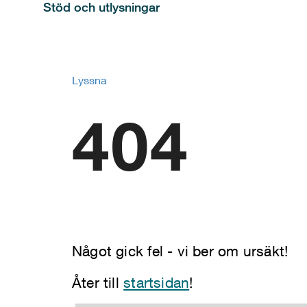
Stöd och utlysningar
Lyssna
404
Något gick fel - vi ber om ursäkt!
Åter till
startsidan
!