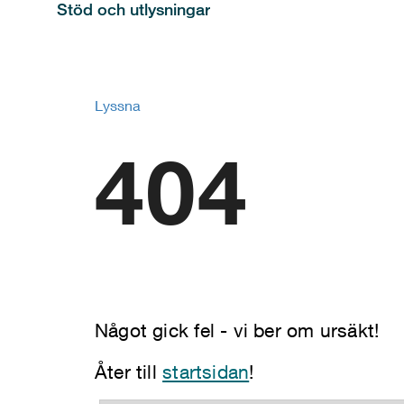
Stöd och utlysningar
Lyssna
404
Något gick fel - vi ber om ursäkt!
Åter till
startsidan
!