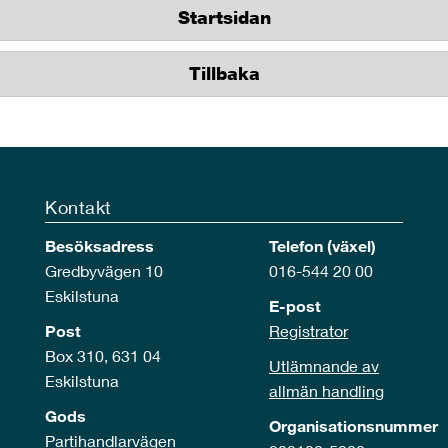
Startsidan
Tillbaka
Kontakt
Besöksadress
Telefon (växel)
Gredbyvägen 10
016-544 20 00
Eskilstuna
E-post
Post
Registrator
Box 310, 631 04
Utlämnande av
Eskilstuna
allmän handling
Gods
Organisationsnummer
Partihandlarvägen