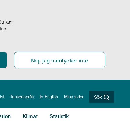
 Du kan
oten
Nej, jag samtycker inte
äst
Teckenspråk
In English
Mina sidor
Sök
ation
Klimat
Statistik