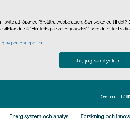
i syfte att löpande förbättra webbplatsen. Samtycker du till det?
cke klickar du på ”Hantering av kakor (cookies)" som du hittar i sidf
g av personuppgifter
Ja, jag samtycker
Om oss
Lättl
Energisystem och analys
Forskning och innov