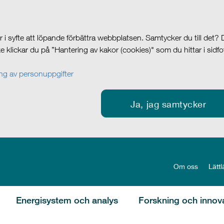
i syfte att löpande förbättra webbplatsen. Samtycker du till det?
cke klickar du på ”Hantering av kakor (cookies)" som du hittar i sidf
g av personuppgifter
Ja, jag samtycker
Om oss
Lättl
Energisystem och analys
Forskning och innov