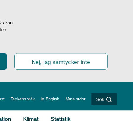
 Du kan
oten
Nej, jag samtycker inte
äst
Teckenspråk
In English
Mina sidor
Sök
ation
Klimat
Statistik