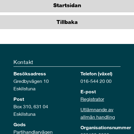
Startsidan
Tillbaka
Kontakt
Besöksadress
Telefon (växel)
Gredbyvägen 10
016-544 20 00
Eskilstuna
E-post
Post
Registrator
Box 310, 631 04
Utlämnande av
Eskilstuna
allmän handling
Gods
Organisationsnummer
Partihandlarvägen