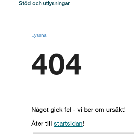
Stöd och utlysningar
Lyssna
404
Något gick fel - vi ber om ursäkt!
Åter till
startsidan
!