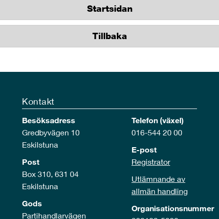
Startsidan
Tillbaka
Kontakt
Besöksadress
Telefon (växel)
Gredbyvägen 10
016-544 20 00
Eskilstuna
E-post
Post
Registrator
Box 310, 631 04
Utlämnande av
Eskilstuna
allmän handling
Gods
Organisationsnummer
Partihandlarvägen