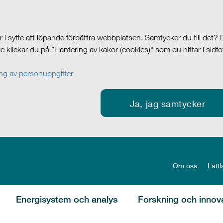
i syfte att löpande förbättra webbplatsen. Samtycker du till det?
cke klickar du på ”Hantering av kakor (cookies)" som du hittar i sidf
g av personuppgifter
Ja, jag samtycker
Om oss
Lättl
Energisystem och analys
Forskning och innov