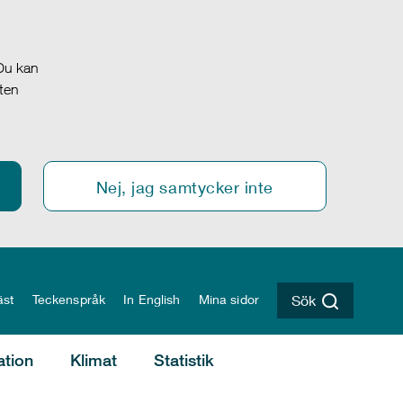
 Du kan
oten
Nej, jag samtycker inte
äst
Teckenspråk
In English
Mina sidor
Sök
ation
Klimat
Statistik