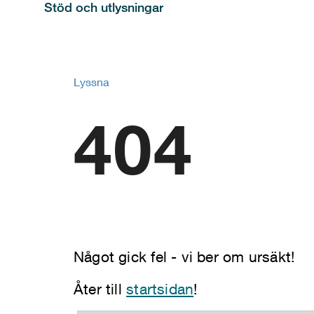
Stöd och utlysningar
Lyssna
404
Något gick fel - vi ber om ursäkt!
Åter till
startsidan
!