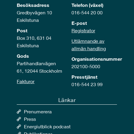
Besöksadress
Telefon (växel)
Gredbyvägen 10
016-544 20 00
Eskilstuna
E-post
Post
Registrator
Box 310, 631 04
Utlämnande av
Eskilstuna
allmän handling
Gods
Organisationsnummer
Partihandlarvägen
202100-5000
61, 12044 Stockholm
Presstjänst
Fakturor
016-544 23 99
Länkar
Prenumerera
Press
Energiutblick podcast
Publikationer