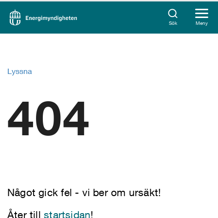
Sök
Meny
Lyssna
404
Något gick fel - vi ber om ursäkt!
Åter till
startsidan
!