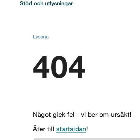
Stöd och utlysningar
Lyssna
404
Något gick fel - vi ber om ursäkt!
Åter till
startsidan
!