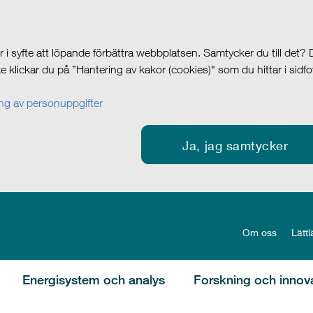
i syfte att löpande förbättra webbplatsen. Samtycker du till det?
cke klickar du på ”Hantering av kakor (cookies)" som du hittar i sidf
g av personuppgifter
Ja, jag samtycker
Om oss
Lättl
Energisystem och analys
Forskning och innov