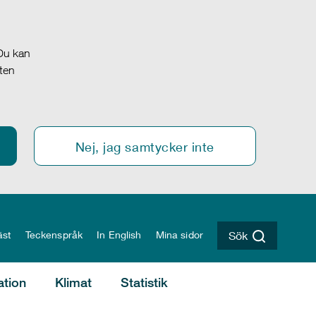
 Du kan
oten
Nej, jag samtycker inte
äst
Teckenspråk
In English
Mina sidor
Sök
ation
Klimat
Statistik