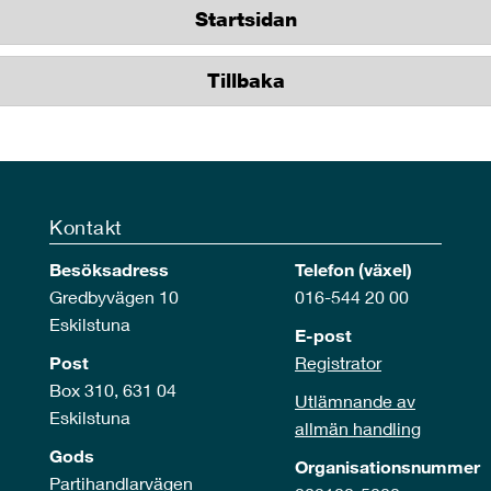
Startsidan
Tillbaka
Kontakt
Besöksadress
Telefon (växel)
Gredbyvägen 10
016-544 20 00
Eskilstuna
E-post
Post
Registrator
Box 310, 631 04
Utlämnande av
Eskilstuna
allmän handling
Gods
Organisationsnummer
Partihandlarvägen