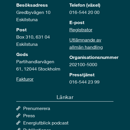
Besöksadress
Telefon (växel)
Gredbyvägen 10
016-544 20 00
Eskilstuna
E-post
Post
Registrator
Box 310, 631 04
Utlämnande av
Eskilstuna
allmän handling
Gods
Organisationsnummer
Partihandlarvägen
202100-5000
61, 12044 Stockholm
Presstjänst
Fakturor
016-544 23 99
Länkar
Prenumerera
Press
Energiutblick podcast
Publikationer