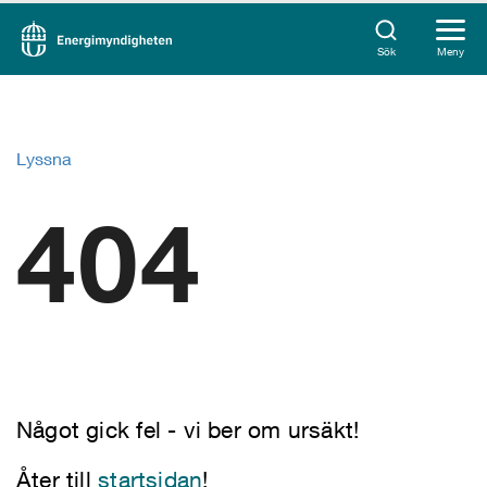
Sök
Meny
Lyssna
404
Något gick fel - vi ber om ursäkt!
Åter till
startsidan
!