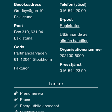
Besöksadress
Telefon (växel)
Gredbyvägen 10
016-544 20 00
Eskilstuna
E-post
Post
Registrator
Box 310, 631 04
Utlämnande av
Eskilstuna
allmän handling
Gods
Organisationsnummer
Partihandlarvägen
202100-5000
61, 12044 Stockholm
Presstjänst
Fakturor
016-544 23 99
Länkar
Prenumerera
Press
Energiutblick podcast
Publikationer