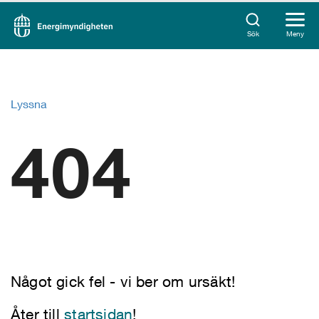
Sök
Meny
Lyssna
404
Något gick fel - vi ber om ursäkt!
Åter till
startsidan
!