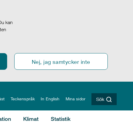
 Du kan
oten
Nej, jag samtycker inte
äst
Teckenspråk
In English
Mina sidor
Sök
ation
Klimat
Statistik