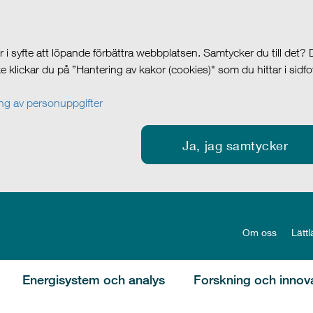
i syfte att löpande förbättra webbplatsen. Samtycker du till det?
cke klickar du på ”Hantering av kakor (cookies)" som du hittar i sidf
g av personuppgifter
Ja, jag samtycker
Om oss
Lättl
Energisystem och analys
Forskning och innov