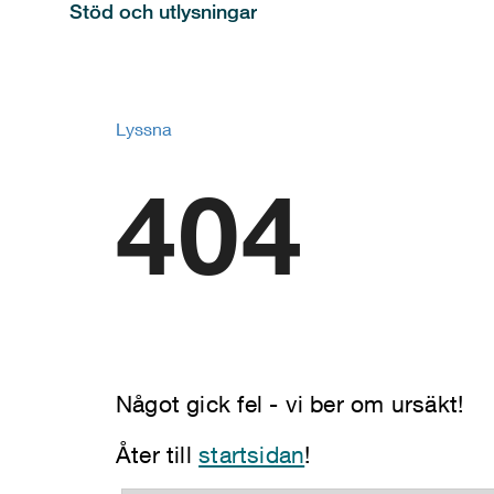
Stöd och utlysningar
Lyssna
404
Något gick fel - vi ber om ursäkt!
Åter till
startsidan
!