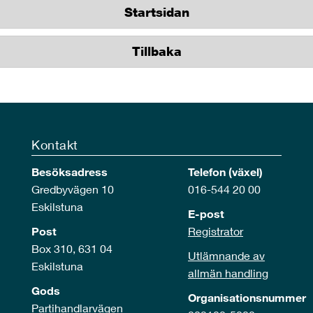
Startsidan
Tillbaka
Kontakt
Besöksadress
Telefon (växel)
Gredbyvägen 10
016-544 20 00
Eskilstuna
E-post
Post
Registrator
Box 310, 631 04
Utlämnande av
Eskilstuna
allmän handling
Gods
Organisationsnummer
Partihandlarvägen