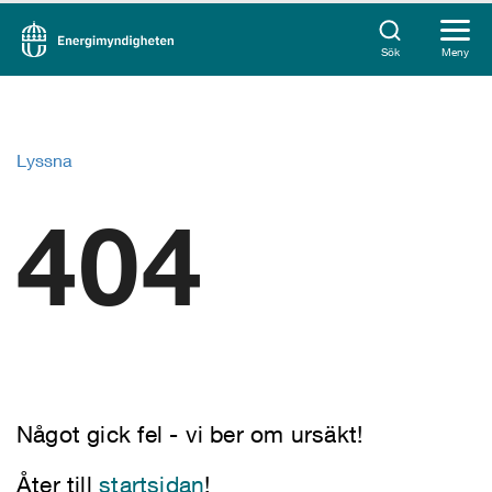
Sök
Meny
Lyssna
404
Något gick fel - vi ber om ursäkt!
Åter till
startsidan
!