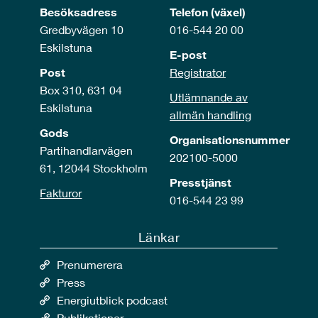
Besöksadress
Telefon (växel)
Gredbyvägen 10
016-544 20 00
Eskilstuna
E-post
Post
Registrator
Box 310, 631 04
Utlämnande av
Eskilstuna
allmän handling
Gods
Organisationsnummer
Partihandlarvägen
202100-5000
61, 12044 Stockholm
Presstjänst
Fakturor
016-544 23 99
Länkar
Prenumerera
Press
Energiutblick podcast
Publikationer