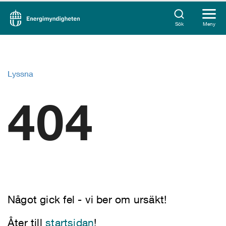
Sök
Meny
Lyssna
404
Något gick fel - vi ber om ursäkt!
Åter till
startsidan
!