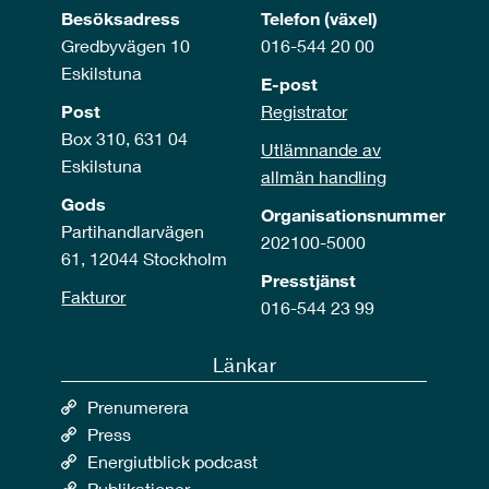
Besöksadress
Telefon (växel)
Gredbyvägen 10
016-544 20 00
Eskilstuna
E-post
Post
Registrator
Box 310, 631 04
Utlämnande av
Eskilstuna
allmän handling
Gods
Organisationsnummer
Partihandlarvägen
202100-5000
61, 12044 Stockholm
Presstjänst
Fakturor
016-544 23 99
Länkar
Prenumerera
Press
Energiutblick podcast
Publikationer