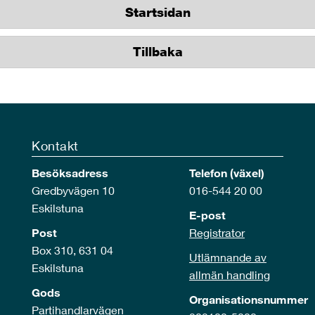
Startsidan
Tillbaka
Kontakt
Besöksadress
Telefon (växel)
Gredbyvägen 10
016-544 20 00
Eskilstuna
E-post
Post
Registrator
Box 310, 631 04
Utlämnande av
Eskilstuna
allmän handling
Gods
Organisationsnummer
Partihandlarvägen