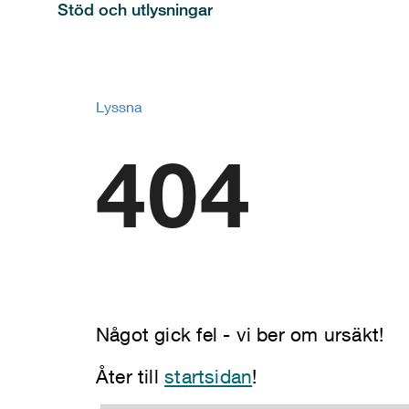
Stöd och utlysningar
Lyssna
404
Något gick fel - vi ber om ursäkt!
Åter till
startsidan
!