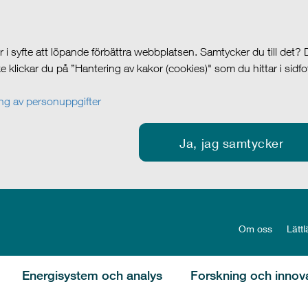
i syfte att löpande förbättra webbplatsen. Samtycker du till det?
cke klickar du på ”Hantering av kakor (cookies)" som du hittar i sidf
g av personuppgifter
Ja, jag samtycker
Om oss
Lättl
Energisystem och analys
Forskning och innov