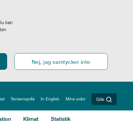
 Du kan
oten
Nej, jag samtycker inte
äst
Teckenspråk
In English
Mina sidor
Sök
ation
Klimat
Statistik