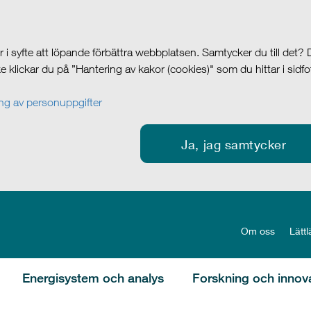
i syfte att löpande förbättra webbplatsen. Samtycker du till det?
cke klickar du på ”Hantering av kakor (cookies)" som du hittar i sidf
g av personuppgifter
Ja, jag samtycker
Om oss
Lättl
Energisystem och analys
Forskning och innov