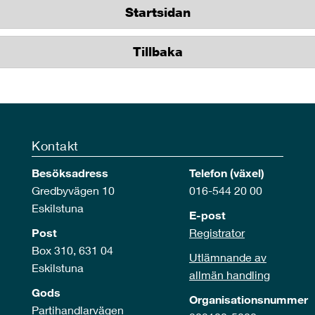
Startsidan
Tillbaka
Kontakt
Besöksadress
Telefon (växel)
Gredbyvägen 10
016-544 20 00
Eskilstuna
E-post
Post
Registrator
Box 310, 631 04
Utlämnande av
Eskilstuna
allmän handling
Gods
Organisationsnummer
Partihandlarvägen