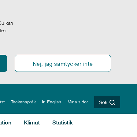
 Du kan
oten
Nej, jag samtycker inte
äst
Teckenspråk
In English
Mina sidor
Sök
ation
Klimat
Statistik