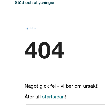
Stöd och utlysningar
Lyssna
404
Något gick fel - vi ber om ursäkt!
Åter till
startsidan
!