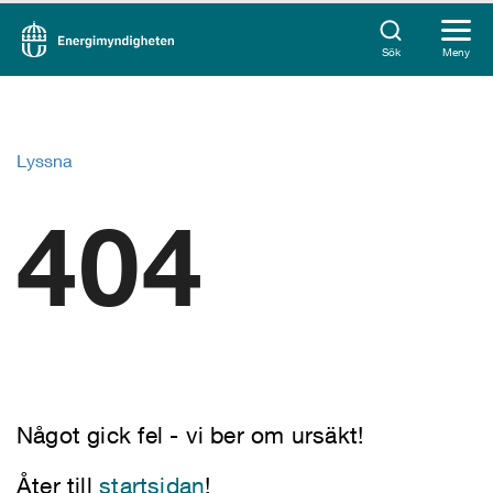
Sök
Meny
Lyssna
404
Något gick fel - vi ber om ursäkt!
Åter till
startsidan
!