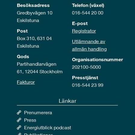
Besöksadress
Telefon (växel)
Gredbyvägen 10
016-544 20 00
Eskilstuna
E-post
Post
Registrator
Box 310, 631 04
Utlämnande av
Eskilstuna
allmän handling
Gods
Organisationsnummer
Partihandlarvägen
202100-5000
61, 12044 Stockholm
Presstjänst
Fakturor
016-544 23 99
Länkar
Prenumerera
Press
Energiutblick podcast
Publikationer