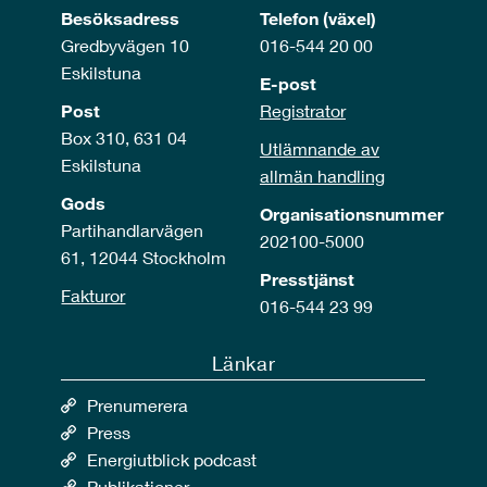
Besöksadress
Telefon (växel)
Gredbyvägen 10
016-544 20 00
Eskilstuna
E-post
Post
Registrator
Box 310, 631 04
Utlämnande av
Eskilstuna
allmän handling
Gods
Organisationsnummer
Partihandlarvägen
202100-5000
61, 12044 Stockholm
Presstjänst
Fakturor
016-544 23 99
Länkar
Prenumerera
Press
Energiutblick podcast
Publikationer