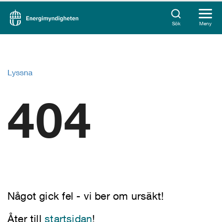
Sök
Meny
Lyssna
404
Något gick fel - vi ber om ursäkt!
Åter till
startsidan
!