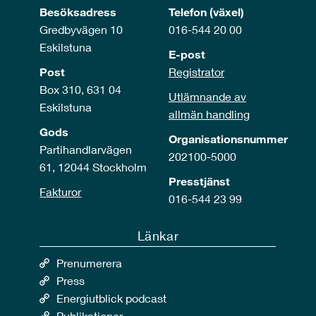
Besöksadress
Telefon (växel)
Gredbyvägen 10
016-544 20 00
Eskilstuna
E-post
Post
Registrator
Box 310, 631 04
Utlämnande av
Eskilstuna
allmän handling
Gods
Organisationsnummer
Partihandlarvägen
202100-5000
61, 12044 Stockholm
Presstjänst
Fakturor
016-544 23 99
Länkar
Prenumerera
Press
Energiutblick podcast
Publikationer