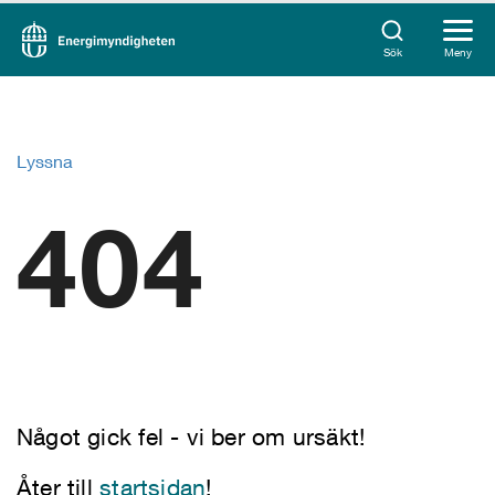
Sök
Meny
Lyssna
404
Något gick fel - vi ber om ursäkt!
Åter till
startsidan
!