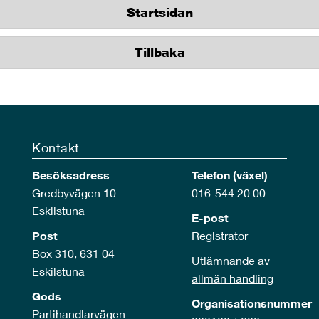
Startsidan
Tillbaka
Kontakt
Besöksadress
Telefon (växel)
Gredbyvägen 10
016-544 20 00
Eskilstuna
E-post
Post
Registrator
Box 310, 631 04
Utlämnande av
Eskilstuna
allmän handling
Gods
Organisationsnummer
Partihandlarvägen