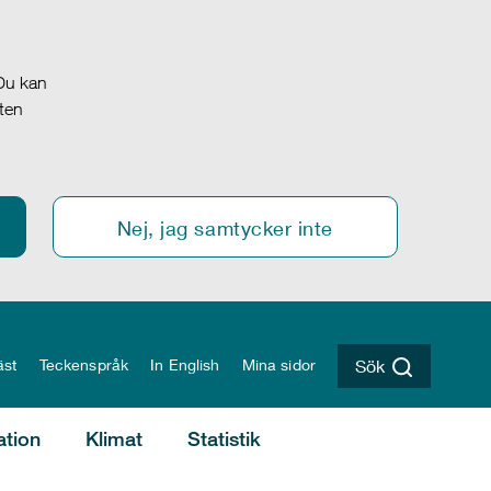
 Du kan
oten
Nej, jag samtycker inte
äst
Teckenspråk
In English
Mina sidor
Sök
ation
Klimat
Statistik