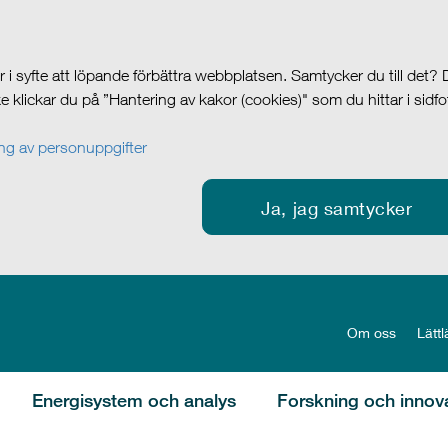
i syfte att löpande förbättra webbplatsen. Samtycker du till det?
cke klickar du på ”Hantering av kakor (cookies)" som du hittar i sidf
g av personuppgifter
Ja, jag samtycker
Om oss
Lättl
Energisystem och analys
Forskning och innov