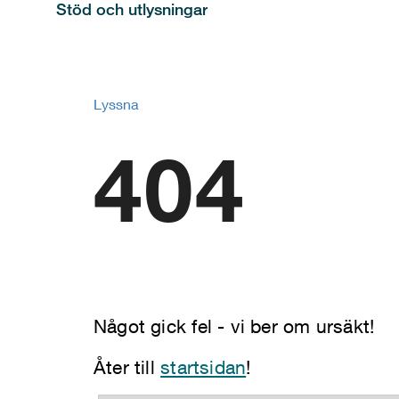
Stöd och utlysningar
Lyssna
404
Något gick fel - vi ber om ursäkt!
Åter till
startsidan
!