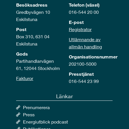
Besöksadress
Telefon (växel)
Gredbyvägen 10
016-544 20 00
Eskilstuna
E-post
Post
Registrator
Box 310, 631 04
Utlämnande av
Eskilstuna
allmän handling
Gods
Organisationsnummer
Partihandlarvägen
202100-5000
61, 12044 Stockholm
Presstjänst
Fakturor
016-544 23 99
Länkar
Prenumerera
Press
Energiutblick podcast
Publikationer