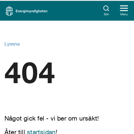
Sök
Meny
Lyssna
404
Något gick fel - vi ber om ursäkt!
Åter till
startsidan
!