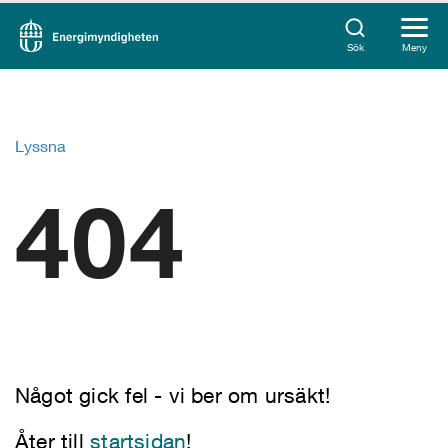
Sök
Meny
Lyssna
404
Något gick fel - vi ber om ursäkt!
Åter till
startsidan
!