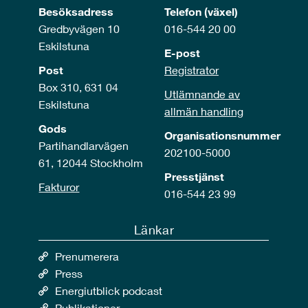
Besöksadress
Telefon (växel)
Gredbyvägen 10
016-544 20 00
Eskilstuna
E-post
Post
Registrator
Box 310, 631 04
Utlämnande av
Eskilstuna
allmän handling
Gods
Organisationsnummer
Partihandlarvägen
202100-5000
61, 12044 Stockholm
Presstjänst
Fakturor
016-544 23 99
Länkar
Prenumerera
Press
Energiutblick podcast
Publikationer