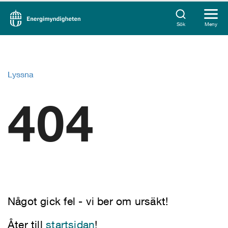
Sök
Meny
Lyssna
404
Något gick fel - vi ber om ursäkt!
Åter till
startsidan
!