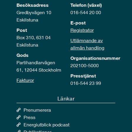
Besöksadress
Telefon (växel)
Gredbyvägen 10
016-544 20 00
Eskilstuna
E-post
Post
Registrator
Box 310, 631 04
Utlämnande av
Eskilstuna
allmän handling
Gods
Organisationsnummer
Partihandlarvägen
202100-5000
61, 12044 Stockholm
Presstjänst
Fakturor
016-544 23 99
Länkar
Prenumerera
Press
Energiutblick podcast
Publikationer