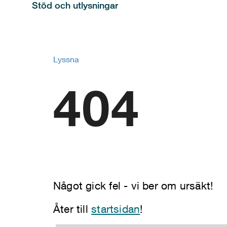
Stöd och utlysningar
Lyssna
404
Något gick fel - vi ber om ursäkt!
Åter till
startsidan
!