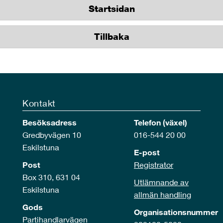
Startsidan
Tillbaka
Kontakt
Besöksadress
Telefon (växel)
Gredbyvägen 10
016-544 20 00
Eskilstuna
E-post
Post
Registrator
Box 310, 631 04
Utlämnande av
Eskilstuna
allmän handling
Gods
Organisationsnummer
Partihandlarvägen