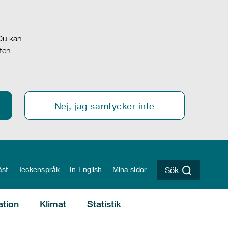
 Du kan
oten
Nej, jag samtycker inte
äst
Teckenspråk
In English
Mina sidor
Sök
ation
Klimat
Statistik