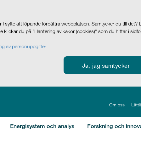
i syfte att löpande förbättra webbplatsen. Samtycker du till det?
cke klickar du på ”Hantering av kakor (cookies)" som du hittar i sidf
g av personuppgifter
Ja, jag samtycker
Om oss
Lättl
Energisystem och analys
Forskning och innov