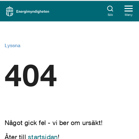
Sök
Meny
Lyssna
404
Något gick fel - vi ber om ursäkt!
Åter till
startsidan
!