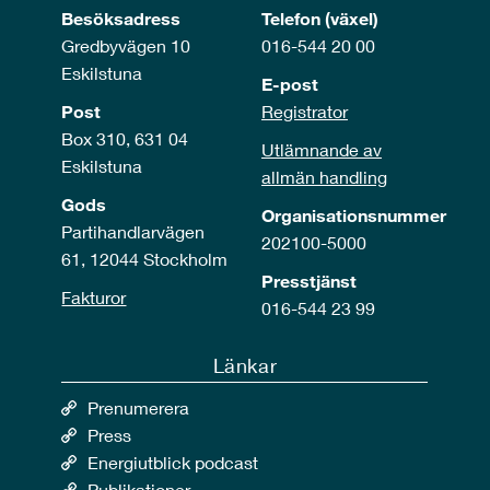
Besöksadress
Telefon (växel)
Gredbyvägen 10
016-544 20 00
Eskilstuna
E-post
Post
Registrator
Box 310, 631 04
Utlämnande av
Eskilstuna
allmän handling
Gods
Organisationsnummer
Partihandlarvägen
202100-5000
61, 12044 Stockholm
Presstjänst
Fakturor
016-544 23 99
Länkar
Prenumerera
Press
Energiutblick podcast
Publikationer