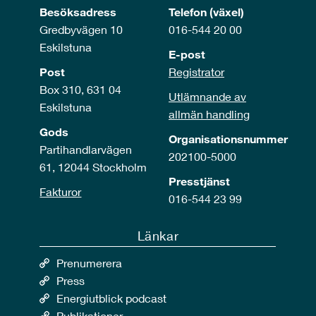
Besöksadress
Telefon (växel)
Gredbyvägen 10
016-544 20 00
Eskilstuna
E-post
Post
Registrator
Box 310, 631 04
Utlämnande av
Eskilstuna
allmän handling
Gods
Organisationsnummer
Partihandlarvägen
202100-5000
61, 12044 Stockholm
Presstjänst
Fakturor
016-544 23 99
Länkar
Prenumerera
Press
Energiutblick podcast
Publikationer