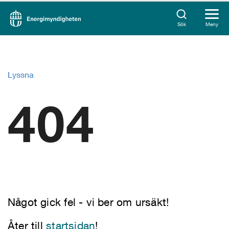
Sök
Meny
Lyssna
404
Något gick fel - vi ber om ursäkt!
Åter till
startsidan
!