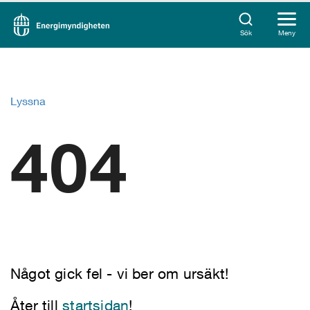
Sök
Meny
Lyssna
404
Något gick fel - vi ber om ursäkt!
Åter till
startsidan
!