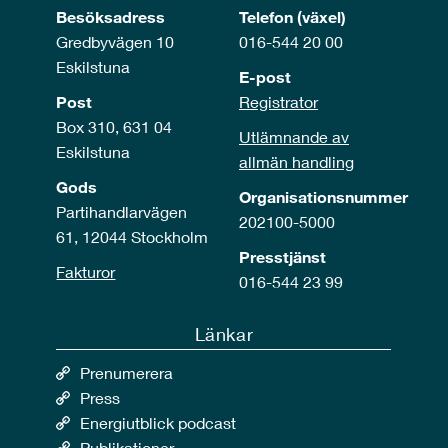
Besöksadress
Telefon (växel)
Gredbyvägen 10
016-544 20 00
Eskilstuna
E-post
Post
Registrator
Box 310, 631 04
Utlämnande av
Eskilstuna
allmän handling
Gods
Organisationsnummer
Partihandlarvägen
202100-5000
61, 12044 Stockholm
Presstjänst
Fakturor
016-544 23 99
Länkar
Prenumerera
Press
Energiutblick podcast
Publikationer