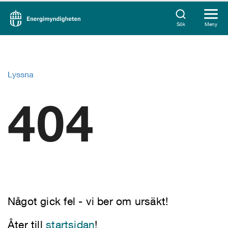
Sök
Meny
Lyssna
404
Något gick fel - vi ber om ursäkt!
Åter till
startsidan
!