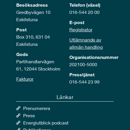
Besöksadress
Telefon (växel)
Gredbyvägen 10
016-544 20 00
Eskilstuna
E-post
Post
Registrator
Box 310, 631 04
Utlämnande av
Eskilstuna
allmän handling
Gods
Organisationsnummer
Partihandlarvägen
202100-5000
61, 12044 Stockholm
Presstjänst
Fakturor
016-544 23 99
Länkar
Prenumerera
Press
Energiutblick podcast
Publikationer