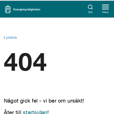
Sök
Meny
Lyssna
404
Något gick fel - vi ber om ursäkt!
Åter till
startsidan
!