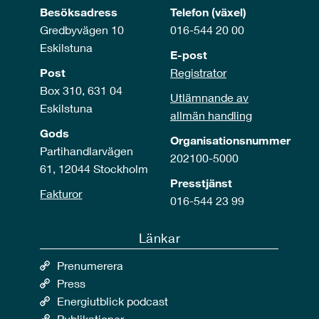
Besöksadress
Telefon (växel)
Gredbyvägen 10
016-544 20 00
Eskilstuna
E-post
Post
Registrator
Box 310, 631 04
Utlämnande av
Eskilstuna
allmän handling
Gods
Organisationsnummer
Partihandlarvägen
202100-5000
61, 12044 Stockholm
Presstjänst
Fakturor
016-544 23 99
Länkar
Prenumerera
Press
Energiutblick podcast
Publikationer