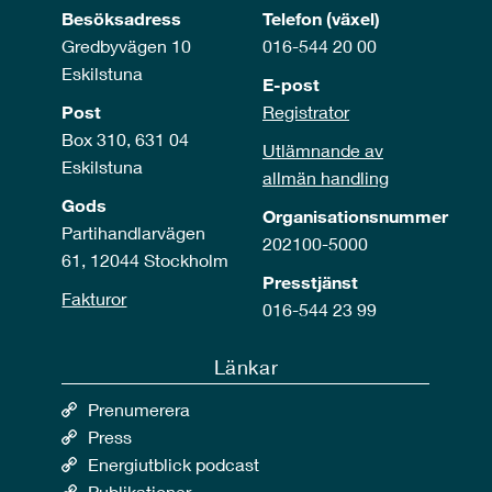
Besöksadress
Telefon (växel)
Gredbyvägen 10
016-544 20 00
Eskilstuna
E-post
Post
Registrator
Box 310, 631 04
Utlämnande av
Eskilstuna
allmän handling
Gods
Organisationsnummer
Partihandlarvägen
202100-5000
61, 12044 Stockholm
Presstjänst
Fakturor
016-544 23 99
Länkar
Prenumerera
Press
Energiutblick podcast
Publikationer