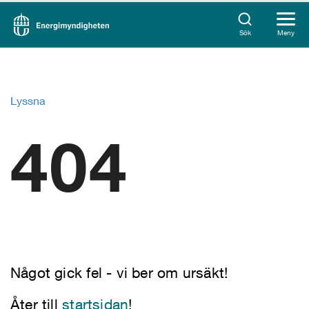
Sök
Meny
Lyssna
404
Något gick fel - vi ber om ursäkt!
Åter till
startsidan
!