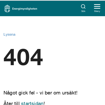
Sök
Meny
Lyssna
404
Något gick fel - vi ber om ursäkt!
Åter till
startsidan
!