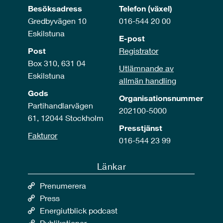
Besöksadress
Telefon (växel)
Gredbyvägen 10
016-544 20 00
Eskilstuna
E-post
Post
Registrator
Box 310, 631 04
Utlämnande av
Eskilstuna
allmän handling
Gods
Organisationsnummer
Partihandlarvägen
202100-5000
61, 12044 Stockholm
Presstjänst
Fakturor
016-544 23 99
Länkar
Prenumerera
Press
Energiutblick podcast
Publikationer