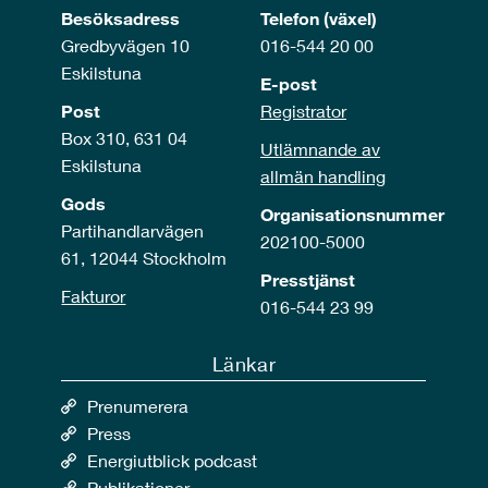
Besöksadress
Telefon (växel)
Gredbyvägen 10
016-544 20 00
Eskilstuna
E-post
Post
Registrator
Box 310, 631 04
Utlämnande av
Eskilstuna
allmän handling
Gods
Organisationsnummer
Partihandlarvägen
202100-5000
61, 12044 Stockholm
Presstjänst
Fakturor
016-544 23 99
Länkar
Prenumerera
Press
Energiutblick podcast
Publikationer