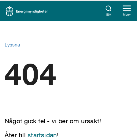
Sök
Meny
Lyssna
404
Något gick fel - vi ber om ursäkt!
Åter till
startsidan
!