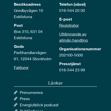
Besöksadress
Telefon (växel)
Gredbyvägen 10
016-544 20 00
Eskilstuna
E-post
Post
Registrator
Box 310, 631 04
Utlämnande av
Eskilstuna
allmän handling
Gods
Organisationsnummer
Partihandlarvägen
202100-5000
61, 12044 Stockholm
Presstjänst
Fakturor
016-544 23 99
Länkar
Prenumerera
Press
Energiutblick podcast
Publikationer