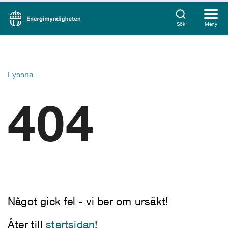
Sök
Meny
Lyssna
404
Något gick fel - vi ber om ursäkt!
Åter till
startsidan
!