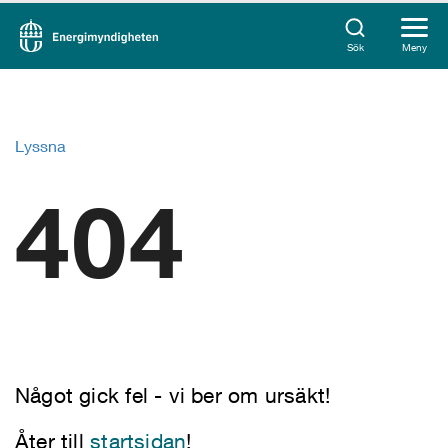
Sök
Meny
Lyssna
404
Något gick fel - vi ber om ursäkt!
Åter till
startsidan
!