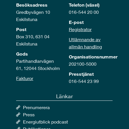
Besöksadress
Telefon (växel)
Gredbyvägen 10
016-544 20 00
Eskilstuna
E-post
Post
Registrator
Box 310, 631 04
Utlämnande av
Eskilstuna
allmän handling
Gods
Organisationsnummer
Partihandlarvägen
202100-5000
61, 12044 Stockholm
Presstjänst
Fakturor
016-544 23 99
Länkar
Prenumerera
Press
Energiutblick podcast
Publikationer