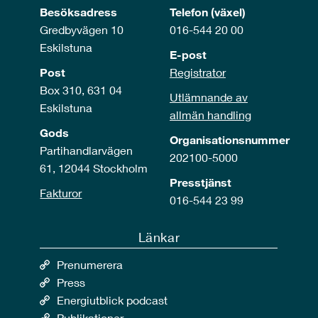
Besöksadress
Telefon (växel)
Gredbyvägen 10
016-544 20 00
Eskilstuna
E-post
Post
Registrator
Box 310, 631 04
Utlämnande av
Eskilstuna
allmän handling
Gods
Organisationsnummer
Partihandlarvägen
202100-5000
61, 12044 Stockholm
Presstjänst
Fakturor
016-544 23 99
Länkar
Prenumerera
Press
Energiutblick podcast
Publikationer