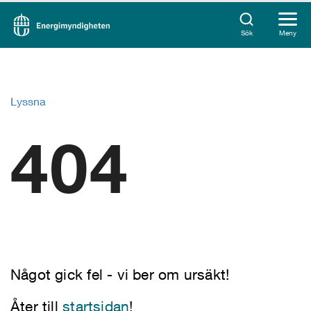
Sök
Meny
Lyssna
404
Något gick fel - vi ber om ursäkt!
Åter till
startsidan
!