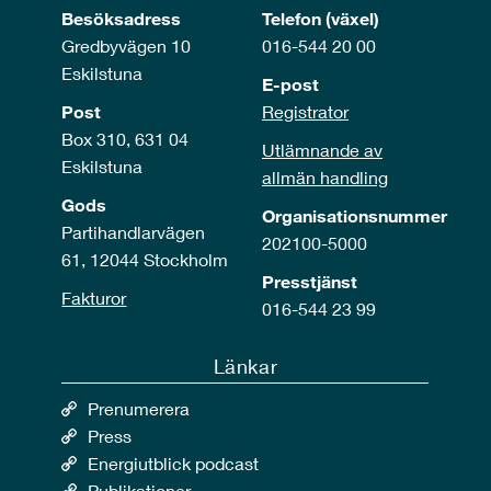
Besöksadress
Telefon (växel)
Gredbyvägen 10
016-544 20 00
Eskilstuna
E-post
Post
Registrator
Box 310, 631 04
Utlämnande av
Eskilstuna
allmän handling
Gods
Organisationsnummer
Partihandlarvägen
202100-5000
61, 12044 Stockholm
Presstjänst
Fakturor
016-544 23 99
Länkar
Prenumerera
Press
Energiutblick podcast
Publikationer