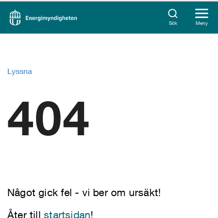
Sök
Meny
Lyssna
404
Något gick fel - vi ber om ursäkt!
Åter till
startsidan
!