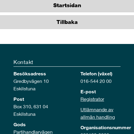
Startsidan
Tillbaka
Kontakt
Besöksadress
Telefon (växel)
Gredbyvägen 10
016-544 20 00
Eskilstuna
E-post
Post
Registrator
Box 310, 631 04
Utlämnande av
Eskilstuna
allmän handling
Gods
Organisationsnummer
Partihandlarvägen