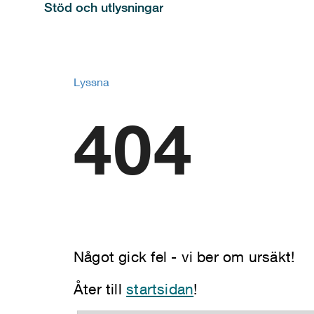
Stöd och utlysningar
Lyssna
404
Något gick fel - vi ber om ursäkt!
Åter till
startsidan
!