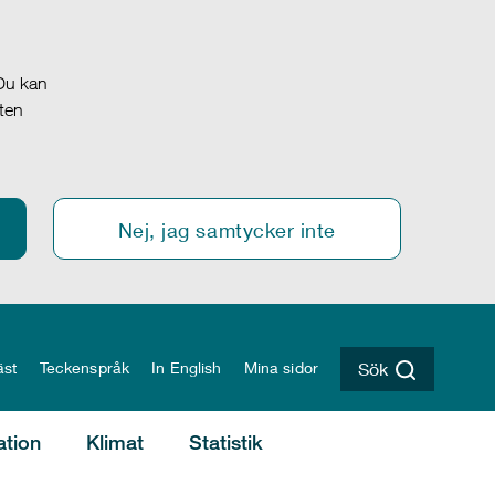
 Du kan
oten
Nej, jag samtycker inte
äst
Teckenspråk
In English
Mina sidor
Sök
ation
Klimat
Statistik