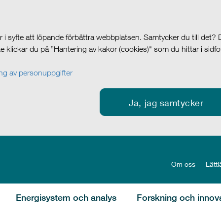
i syfte att löpande förbättra webbplatsen. Samtycker du till det?
cke klickar du på ”Hantering av kakor (cookies)" som du hittar i sidf
g av personuppgifter
Ja, jag samtycker
Om oss
Lättl
Energisystem och analys
Forskning och innov