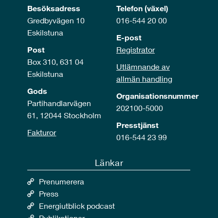
Besöksadress
Telefon (växel)
Gredbyvägen 10
016-544 20 00
Eskilstuna
E-post
Post
Registrator
Box 310, 631 04
Utlämnande av
Eskilstuna
allmän handling
Gods
Organisationsnummer
Partihandlarvägen
202100-5000
61, 12044 Stockholm
Presstjänst
Fakturor
016-544 23 99
Länkar
Prenumerera
Press
Energiutblick podcast
Publikationer