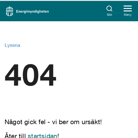
Sök
Meny
Lyssna
404
Något gick fel - vi ber om ursäkt!
Åter till
startsidan
!