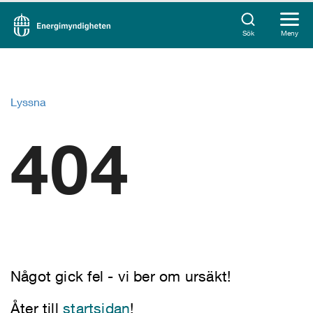
Sök
Meny
Lyssna
404
Något gick fel - vi ber om ursäkt!
Åter till
startsidan
!