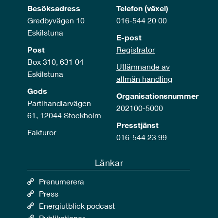
Besöksadress
Telefon (växel)
Gredbyvägen 10
016-544 20 00
Eskilstuna
E-post
Post
Registrator
Box 310, 631 04
Utlämnande av
Eskilstuna
allmän handling
Gods
Organisationsnummer
Partihandlarvägen
202100-5000
61, 12044 Stockholm
Presstjänst
Fakturor
016-544 23 99
Länkar
Prenumerera
Press
Energiutblick podcast
Publikationer