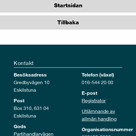
Startsidan
Tillbaka
Kontakt
Besöksadress
Telefon (växel)
Gredbyvägen 10
016-544 20 00
Eskilstuna
E-post
Post
Registrator
Box 310, 631 04
Utlämnande av
Eskilstuna
allmän handling
Gods
Organisationsnummer
Partihandlarvägen