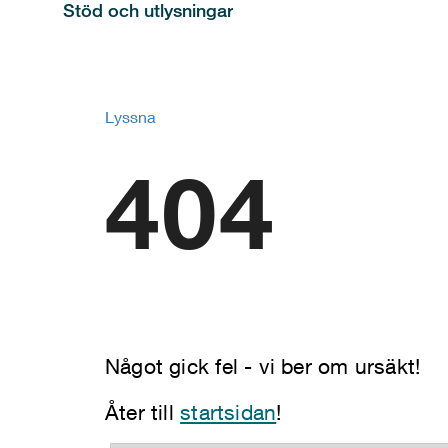
Stöd och utlysningar
Lyssna
404
Något gick fel - vi ber om ursäkt!
Åter till
startsidan
!