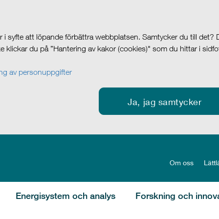
i syfte att löpande förbättra webbplatsen. Samtycker du till det?
cke klickar du på ”Hantering av kakor (cookies)" som du hittar i sidf
g av personuppgifter
Ja, jag samtycker
Om oss
Lättl
Energisystem och analys
Forskning och innov