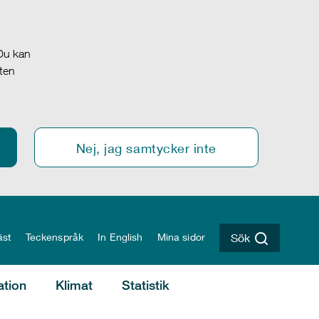
 Du kan
oten
Nej, jag samtycker inte
äst
Teckenspråk
In English
Mina sidor
Sök
ation
Klimat
Statistik