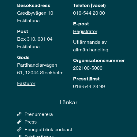
Besöksadress
Telefon (växel)
Gredbyvägen 10
016-544 20 00
Eskilstuna
E-post
Post
Registrator
Box 310, 631 04
Utlämnande av
Eskilstuna
allmän handling
Gods
Organisationsnummer
Partihandlarvägen
202100-5000
61, 12044 Stockholm
Presstjänst
Fakturor
016-544 23 99
Länkar
Prenumerera
Press
Energiutblick podcast
Publikationer