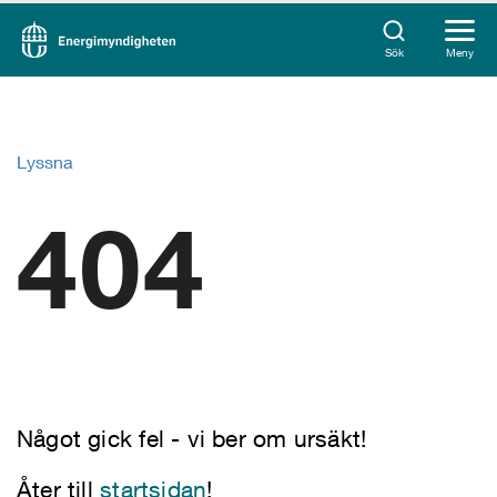
Sök
Meny
Lyssna
404
Något gick fel - vi ber om ursäkt!
Åter till
startsidan
!