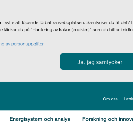
i syfte att löpande förbättra webbplatsen. Samtycker du till det?
cke klickar du på ”Hantering av kakor (cookies)" som du hittar i sidf
g av personuppgifter
Ja, jag samtycker
Om oss
Lättl
Energisystem och analys
Forskning och innov