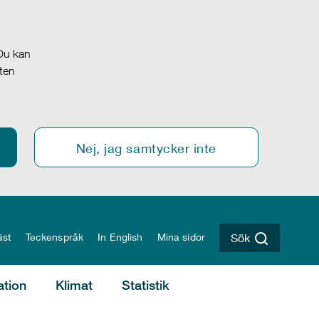
 Du kan
oten
Nej, jag samtycker inte
äst
Teckenspråk
In English
Mina sidor
Sök
ation
Klimat
Statistik