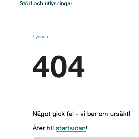
Stöd och utlysningar
Lyssna
404
Något gick fel - vi ber om ursäkt!
Åter till
startsidan
!