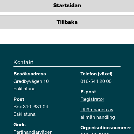
Startsidan
Tillbaka
Kontakt
Besöksadress
Telefon (växel)
Gredbyvägen 10
016-544 20 00
Eskilstuna
E-post
Post
Registrator
Box 310, 631 04
Utlämnande av
Eskilstuna
allmän handling
Gods
Organisationsnummer
Partihandlarvägen