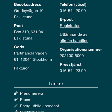
Besöksadress
Telefon (växel)
Gredbyvägen 10
016-544 20 00
Eskilstuna
E-post
Post
Registrator
Box 310, 631 04
Utlämnande av
Eskilstuna
allmän handling
Gods
Organisationsnummer
Partihandlarvägen
202100-5000
61, 12044 Stockholm
Presstjänst
Fakturor
016-544 23 99
Länkar
Prenumerera
Press
Energiutblick podcast
Publikationer