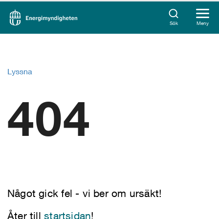
Sök
Meny
Lyssna
404
Något gick fel - vi ber om ursäkt!
Åter till
startsidan
!