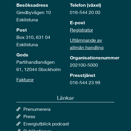
Besöksadress
Telefon (växel)
Gredbyvägen 10
016-544 20 00
Eskilstuna
E-post
Post
Registrator
Box 310, 631 04
Utlämnande av
Eskilstuna
allmän handling
Gods
Organisationsnummer
Partihandlarvägen
202100-5000
61, 12044 Stockholm
Presstjänst
Fakturor
016-544 23 99
Länkar
Prenumerera
Press
Energiutblick podcast
Publikationer