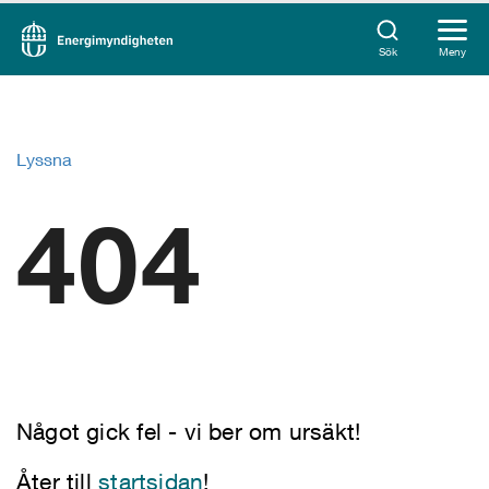
Sök
Meny
Lyssna
404
Något gick fel - vi ber om ursäkt!
Åter till
startsidan
!