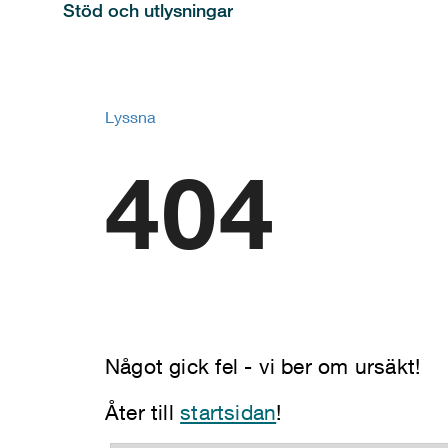
Stöd och utlysningar
Lyssna
404
Något gick fel - vi ber om ursäkt!
Åter till
startsidan
!