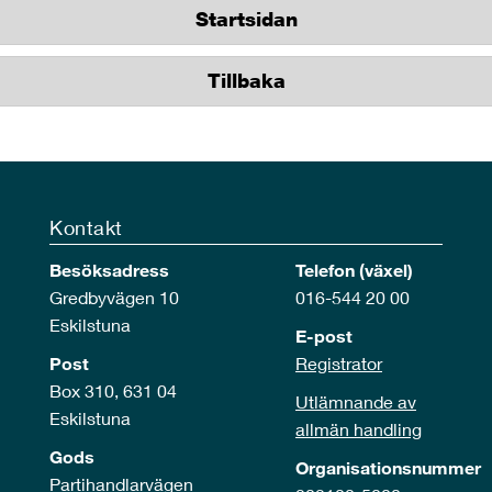
Startsidan
Tillbaka
Kontakt
Besöksadress
Telefon (växel)
Gredbyvägen 10
016-544 20 00
Eskilstuna
E-post
Post
Registrator
Box 310, 631 04
Utlämnande av
Eskilstuna
allmän handling
Gods
Organisationsnummer
Partihandlarvägen