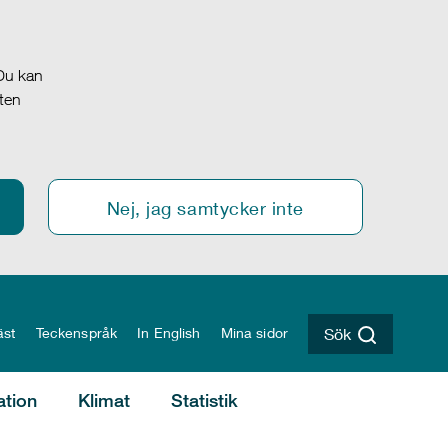
 Du kan
oten
Nej, jag samtycker inte
äst
Teckenspråk
In English
Mina sidor
Sök
ation
Klimat
Statistik