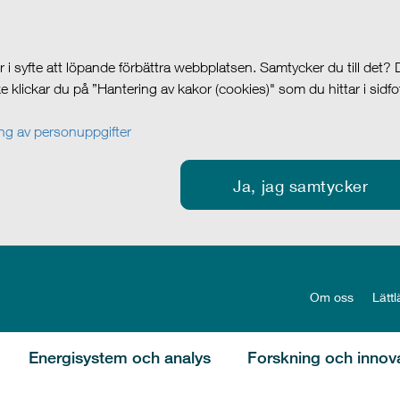
i syfte att löpande förbättra webbplatsen. Samtycker du till det?
cke klickar du på ”Hantering av kakor (cookies)" som du hittar i sidf
g av personuppgifter
Ja, jag samtycker
Om oss
Lättl
Energisystem och analys
Forskning och innov