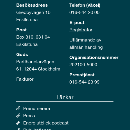
Besöksadress
Telefon (växel)
Gredbyvägen 10
016-544 20 00
Eskilstuna
E-post
Post
Registrator
Box 310, 631 04
Utlämnande av
Eskilstuna
allmän handling
Gods
Organisationsnummer
Partihandlarvägen
202100-5000
61, 12044 Stockholm
Presstjänst
Fakturor
016-544 23 99
Länkar
Prenumerera
Press
Energiutblick podcast
Publikationer