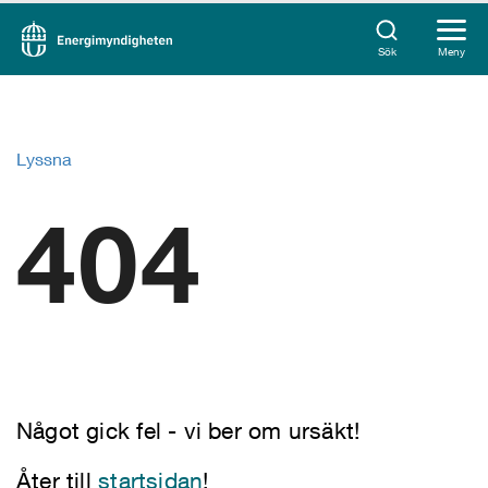
Sök
Meny
Lyssna
404
Något gick fel - vi ber om ursäkt!
Åter till
startsidan
!