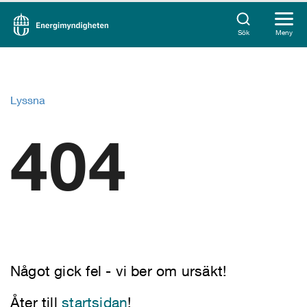
Sök
Meny
Lyssna
404
Något gick fel - vi ber om ursäkt!
Åter till
startsidan
!