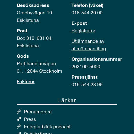
Besöksadress
Telefon (växel)
Gredbyvägen 10
016-544 20 00
Eskilstuna
E-post
Post
Registrator
Box 310, 631 04
Utlämnande av
Eskilstuna
allmän handling
Gods
Organisationsnummer
Partihandlarvägen
202100-5000
61, 12044 Stockholm
Presstjänst
Fakturor
016-544 23 99
Länkar
Prenumerera
Press
Energiutblick podcast
Publikationer