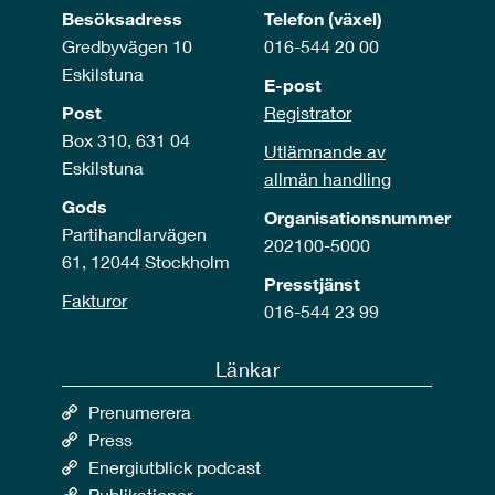
Besöksadress
Telefon (växel)
Gredbyvägen 10
016-544 20 00
Eskilstuna
E-post
Post
Registrator
Box 310, 631 04
Utlämnande av
Eskilstuna
allmän handling
Gods
Organisationsnummer
Partihandlarvägen
202100-5000
61, 12044 Stockholm
Presstjänst
Fakturor
016-544 23 99
Länkar
Prenumerera
Press
Energiutblick podcast
Publikationer