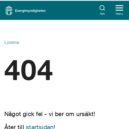
Sök
Meny
Lyssna
404
Något gick fel - vi ber om ursäkt!
Åter till
startsidan
!