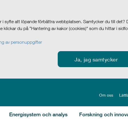
i syfte att löpande förbättra webbplatsen. Samtycker du till det?
cke klickar du på ”Hantering av kakor (cookies)" som du hittar i sidf
g av personuppgifter
Ja, jag samtycker
Om oss
Lättl
Energisystem och analys
Forskning och innov