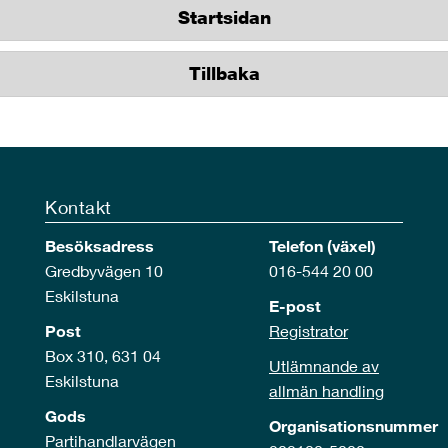
Startsidan
Tillbaka
Kontakt
Besöksadress
Telefon (växel)
Gredbyvägen 10
016-544 20 00
Eskilstuna
E-post
Post
Registrator
Box 310, 631 04
Utlämnande av
Eskilstuna
allmän handling
Gods
Organisationsnummer
Partihandlarvägen