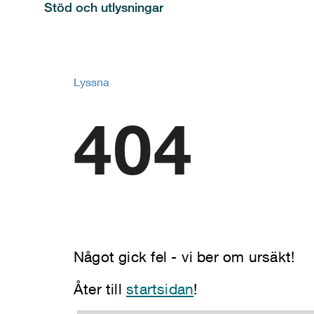
Stöd och utlysningar
Lyssna
404
Något gick fel - vi ber om ursäkt!
Åter till
startsidan
!