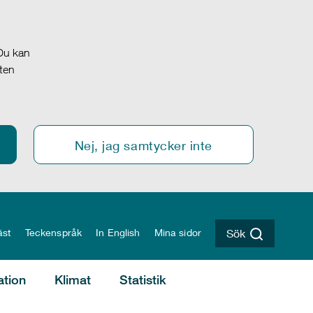
 Du kan
oten
Nej, jag samtycker inte
äst
Teckenspråk
In English
Mina sidor
Sök
ation
Klimat
Statistik