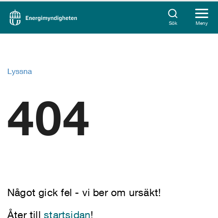
Sök
Meny
Lyssna
404
Något gick fel - vi ber om ursäkt!
Åter till
startsidan
!