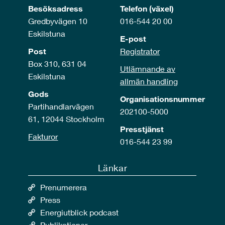
Besöksadress
Telefon (växel)
Gredbyvägen 10
016-544 20 00
Eskilstuna
E-post
Post
Registrator
Box 310, 631 04
Utlämnande av
Eskilstuna
allmän handling
Gods
Organisationsnummer
Partihandlarvägen
202100-5000
61, 12044 Stockholm
Presstjänst
Fakturor
016-544 23 99
Länkar
Prenumerera
Press
Energiutblick podcast
Publikationer